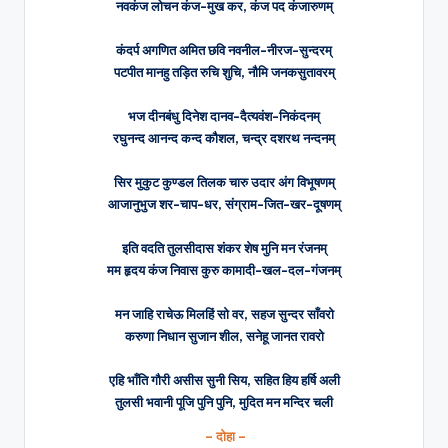
नवकंज लोचन कंज-मुख कर, कंज पद कंजारुणम्‌‍
कंदर्प अगणित अमित छवि नवनील-नीरज-सुन्दरम्‌‍
पटपीत मानहु तड़ित रुचि शुचि, नौमि जनकसुतावरम्‌
भज दीनबंधु दिनेश दानव-दैत्यवंश-निकंदनम्‌‍
रघुनन्द आनन्द कन्द कौशल, चन्द्र दशरथ नन्दनम्‌
सिर मुकुट कुण्डल तिलक चारु उदार अंग विभूषणम्‌‍
आजानुभुज शर-चाप-धर, संग्राम-जित-खर-दूषणम्‌
इति वदति तुलसीदास शंकर शेष मुनि मन रंजनम्‌‍
मम हृदय कंज निवास कुरु कामादी-खल-दल-गंजनम्‌
मन जाहि राचेऊ मिलहिं सो वर, सहज सुन्दर साँवरो
करुणा निधान सुजान शील, सनेहू जानत रावरो
एहि भाँति गौरी असीस सुनी सिय, सहित हिय हर्षि अली
तुलसी भवानी पूजि पुनि पुनि, मुदित मन मन्दिर चली
– दोहा –