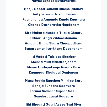
Navmi Janaka Sutaavaram
Bhaju Deena Bandhu Dinesh Daanav
Daityavansha Nikandanam
Raghunanda Aananda Kanda Kaushala
Chanda Dasharatha Nandanam
Sira Mukuta Kundala Tilaka Chaaru
Udaaru Anga Vibhooshanam
Aajaanu Bhuja Shara Chaapadhara
Sangraama-jita-khara Dooshanam
Iti Vadati Tulsidas Shankar
Shesha Muni Manaranjanam
Mama Hridayakanja Nivaas Kuru
Kaamaadi Khaladal Ganjanam
Manu Jaahin Raacheu Milihi so Baru
Sahaja Sundara Saanvaro
Karuna Nidhaan Sujaan Seelu
Sanehu Jaanat Raavaro
Ehi Bhaanti Gauri Asees Suni Siya