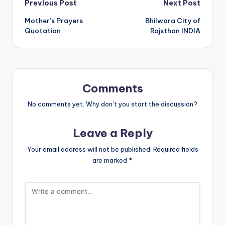
Post
Previous Post
Next Post
A
b
Mother’s Prayers
Bhilwara City of
p
o
navigation
Quotation
Rajsthan INDIA
p
o
k
Comments
No comments yet. Why don’t you start the discussion?
Leave a Reply
Your email address will not be published.
Required fields
are marked
*