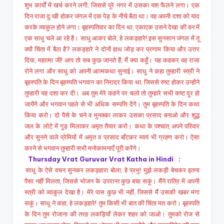
शुभ कार्यों में खर्च करने लगी, जिससे पूरे नगर में उसका यश फैलने लगा। एक
दिन राजा दुःखी होकर जंगल में एक पेड़ के नीचे बैठा था। वह अपनी दशा को याद
करके व्याकुल होने लगा। बृहस्पतिवार का दिन था, एकाएक उसने देखा की वन में
एक साधु चले आ रहे है। साधु आकर बोले, हे लकड़हारे! इस सुनसान जंगल में तू
क्यों चिंता में बैठा है? लकड़हारे ने दोनों हाथ जोड़ कर प्रणाम किया और उत्तर
दिया, महात्मा जी! आप तो सब कुछ जानते हैं, मैं क्या कहूँ। यह कहकर वह राजा
रोने लगा और साधु को अपनी आत्मकथा सुनाई। साधु ने कहा तुम्हारी स्त्री ने
बृहस्पति के दिन बृहस्पति भगवान का निरादर किया था, जिससे रुष्ट होकर उन्होंने
तुम्हारी यह दशा कर दी। अब तुम मेरे कहने पर चलो तो तुम्हारे सभी कष्ट दूर हो
जायेंगे और भगवान पहले से भी अधिक सम्पत्ति देंगे। तुम बृहस्पति के दिन कथा
किया करो। दो पैसे के चने व मुनक्का लाकर उसका प्रसाद बनाओ और शुद्ध
जल के लोटे में गुड़ मिलाकर अमृत तैयार करो। कथा के पश्चात् अपने परिवार
और सुनने वाले प्रेमियों में अमृत व प्रसाद बाँटकर स्वयं भी ग्रहण करो। ऐसा
करने से भगवान तुम्हारी सभी मनोकामनाएँ पूरी करेंगे।
Thursday Vrat Guruvar Vrat Katha in Hindi
:
साधु के ऐसे वचन सुनकर लकड़हारा बोला, हे प्रभु! मुझे लकड़ी बेचकर इतना
पैसा नहीं मिलता, जिससे भोजन के उपरान्त कुछ बचा सकूं। मैंने रात्रि में अपनी
स्त्री को व्याकुल देखा है। मेरे पास कुछ भी नहीं, जिससे मैं उसकी खबर मंगा
सकूं। साधु ने कहा, हे लकड़हारे! तुम किसी भी बात की चिंता मत करो। बृहस्पति
के दिन तुम रोजाना की तरह लकड़ियाँ लेकर शहर को जाओ। तुमको रोज से