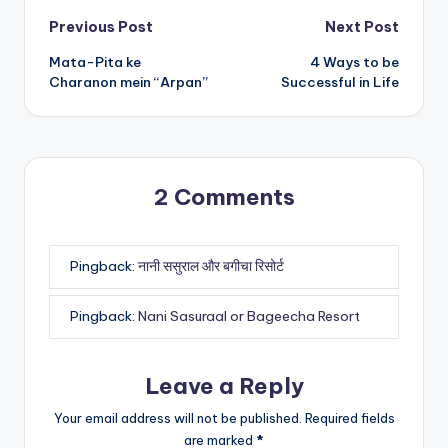
ts
e
e
Post
Previous Post
Next Post
A
b
Mata-Pita ke
4 Ways to be
p
o
navigation
Charanon mein “Arpan”
Successful in Life
p
o
k
2 Comments
Pingback:
नानी ससुराल और बगीचा रिसोर्ट
Pingback:
Nani Sasuraal or Bageecha Resort
Leave a Reply
Your email address will not be published.
Required fields
are marked
*