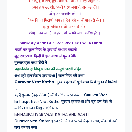
दीनबंधु दुःख हर्ता, तुम रक्षक मेरे, ओ स्वामी तुम ठाकुर मेरे ।
अपने हाथ उठाओ, अपनी शरण लगाओ, द्वार पड़ा तेरे।
ओम् जय जगदीश हरे ।।
विषय विकार मिटाओ, पाप हरो देवा, ओ स्वामी पाप हरो सेवा ।
श्रद्धा भक्ति बढाओ, संतन की सेवा।
ओम्
जय जगदी
श हरे
, ओ स्वामी जय जगदीश हरे ।।
Thursday Vrat Guruvar Vrat Katha in Hindi
पहली बार बृहस्पतिदेव के व्रत की कथा व कहानी
शुद्ध राष्ट्रभाषा हिन्दी में व्रत कथा एवं पूजन विधि
गुरूवार व्रत कथा हिंदी में
बृहस्पतिदेव एवं विष्णु भगवान की सम्पूर्ण आरती सहित
अथ श्री बृहस्पतिवार व्रत कथा | बृहस्पतिदेव की कथा
Guruvar Vrat Katha: गुरुवार व्रत की पूरी कथा जिसे सुनने से मिलेगी
…
यह है गुरुवार (बृहस्पतिवार) की पौराणिक व्रत कथा। Guruvar Vrat …
Brihaspativar Vrat Katha: गुरुवार व्रत कथा और पूजा इस विधि से
करेंगे तो भगवान विष्णु बनाएंगे धनवान
BRIHASPATIVAR VRAT KATHA AND AARTI
Guruvar Vrat Katha: गुरुवार के दिन जरूर पढ़ें ये व्रत कथा, जीवन में नहीं
होगी धन की कमी