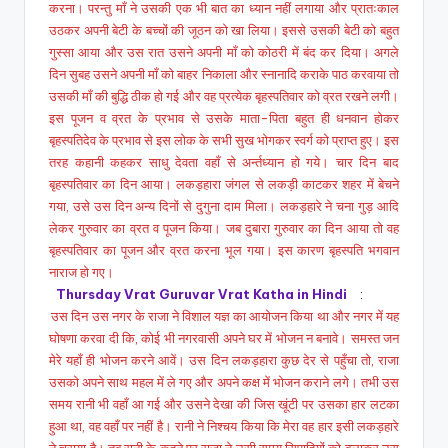
करना। परन्तु माँ ने उसकी एक भी बात का ध्यान नहीं लगाया और प्रातःकाल
उठकर अपनी बेटी के बच्चों की जूठन को खा लिया। इससे उसकी बेटी को बहुत
गुस्सा आया और उस रात उसने अपनी माँ को कोठरी में बंद कर दिया। अगले
दिन सुबह उसने अपनी माँ को बाहर निकाला और स्नानादि कराके पाठ करवाया तो
उसकी माँ की बुद्धि ठीक हो गई और वह प्रत्येक बृहस्पतिवार को व्रत रखने लगी।
इस पूजन व व्रत के प्रभाव से उसके माता-पिता बहुत ही धनवान होकर
बृहस्पतिदेव के प्रभाव से इस लोक के सभी सुख भोगकर स्वर्ग को प्राप्त हुए। इस
तरह कहानी कहकर साधु देवता वहाँ से अर्न्तध्यान हो गये। चार दिन बाद
बृहस्पतिवार का दिन आया। लकड़हारा जंगल से लकड़ी काटकर शहर में बेचने
गया, उसे उस दिन अन्य दिनों से दुगुना दाम मिला। लकड़हारे ने चना गुड़ आदि
लेकर गुरुवार का व्रत व पूजन किया। जब दुबारा गुरुवार का दिन आया तो वह
बृहस्पतिवार का पूजन और व्रत करना भूल गया। इस कारण बृहस्पति भगवान
नाराज हो गए।
Thursday Vrat Guruvar Vrat Katha in Hindi
:
उस दिन उस नगर के राजा ने विशाल यज्ञ का आयोजन किया था और नगर में यह
घोषणा करवा दी कि, कोई भी नगरवासी अपने घर में भोजन न बनावे। समस्त जन
मेरे यहाँ ही भोजन करने आवें। उस दिन लकड़हारा कुछ देर से पहुँचा तो, राजा
उसको अपने साथ महल में ले गए और अपने कक्ष में भोजन कराने लगे। तभी उस
समय रानी भी वहाँ आ गई और उसने देखा की जिस खूंटी पर उसका हार लटका
हुआ था, वह वहाँ पर नहीं है। रानी ने निश्चय किया कि मेरा वह हार इसी लकड़हारे