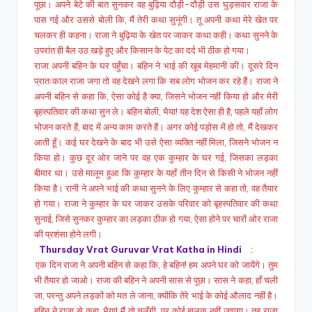
पूछा। अपने बेटे की बात सुनकर वह बुढ़िया दौड़ी-दौड़ी उस घुड़सवार राजा के
पास गई और उससे बोली कि, मैं तेरी कथा सुनूंगी। तू अपनी कथा मेरे खेत पर
चलकर ही कहना। राजा ने बुढ़िया के खेत पर जाकर कथा कही। कथा सुनने के
उपरांत ही बैल उठ खड़े हुए और किसान के पेट का दर्द भी ठीक हो गया।
राजा अपनी बहिन के घर पहुँचा। बहिन ने भाई की खूब मेहमानी की। दूसरे दिन
प्रातःकाल राजा जगा तो वह देखने लगा कि सब लोग भोजन कर रहे हैं। राजा ने
अपनी बहिन से कहा कि, ऐसा कोई है क्या, जिसने भोजन नहीं किया हो और मेरी
बृहस्पतिवार की कथा सुन ले। बहिन बोली, भैया! यह देश ऐसा ही है, पहले यहाँ लोग
भोजन करते हैं, बाद में अन्य काम करते हैं। अगर कोई पड़ोस में हो तो, मैं देखकर
आती हूँ। कई घर देखने के बाद भी उसे ऐसा व्यक्ति नहीं मिला, जिसने भोजन न
किया हो। कुछ दूर ओर जाने पर वह एक कुम्हार के घर गई, जिसका लड़का
बीमार था। उसे मालूम हुआ कि कुम्हार के यहाँ तीन दिन से किसी ने भोजन नहीं
किया है। रानी ने अपने भाई की कथा सुनने के लिए कुम्हार से कहा तो, वह तैयार
हो गया। राजा ने कुम्हार के घर जाकर उसके परिवार को बृहस्पतिवार की कथा
सुनाई, जिसे सुनकर कुम्हार का लड़का ठीक हो गया, ऐसा होने पर चारों ओर राजा
की प्रशंसा होने लगी।
Thursday Vrat Guruvar Vrat Katha in Hindi
:
एक दिन राजा ने अपनी बहिन से कहा कि, हे बहिन! हम अपने घर को जायेंगे। तुम
भी तैयार हो जाओ। राजा की बहिन ने अपनी सास से पूछा। सास ने कहा, हाँ चली
जा, परन्तु अपने लड़कों को मत ले जाना, क्योंकि तेरे भाई के कोई औलाद नहीं है।
बहिन ने राजा से कहा, भैया! मैं तो चलूँगी, पर कोई बालक नहीं जाएगा। तब राजा