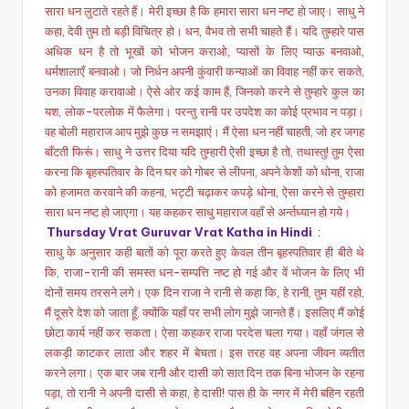
सारा धन लुटाते रहते हैं। मेरी इच्छा है कि हमारा सारा धन नष्ट हो जाए। साधु ने
कहा, देवी तुम तो बड़ी विचित्र हो। धन, वैभव तो सभी चाहते हैं। यदि तुम्हारे पास
अधिक धन है तो भूखों को भोजन कराओ, प्यासों के लिए प्याऊ बनवाओ,
धर्मशालाएँ बनवाओ। जो निर्धन अपनी कुंवारी कन्याओं का विवाह नहीं कर सकते,
उनका विवाह करावाओ। ऐसे ओर कई काम हैं, जिनको करने से तुम्हारे कुल का
यश, लोक-परलोक में फैलेगा। परन्तु रानी पर उपदेश का कोई प्रभाव न पड़ा।
वह बोली महाराज आप मुझे कुछ न समझाएं। मैं ऐसा धन नहीं चाहती, जो हर जगह
बाँटती फिरूं। साधु ने उत्तर दिया यदि तुम्हारी ऐसी इच्छा है तो, तथास्तु! तुम ऐसा
करना कि बृहस्पतिवार के दिन घर को गोबर से लीपना, अपने केशों को धोना, राजा
को हजामत करवाने की कहना, भट्टी चढ़ाकर कपड़े धोना, ऐसा करने से तुम्हारा
सारा धन नष्ट हो जाएगा। यह कहकर साधु महाराज वहाँ से अर्न्तध्यान हो गये।
Thursday Vrat Guruvar Vrat Katha in Hindi
:
साधु के अनुसार कही बातों को पूरा करते हुए केवल तीन बृहस्पतिवार ही बीते थे
कि, राजा-रानी की समस्त धन-सम्पत्ति नष्ट हो गई और वें भोजन के लिए भी
दोनों समय तरसने लगे। एक दिन राजा ने रानी से कहा कि, हे रानी, तुम यहीं रहो,
मैं दूसरे देश को जाता हूँ, क्योंकि यहाँ पर सभी लोग मुझे जानते हैं। इसलिए मैं कोई
छोटा कार्य नहीं कर सकता। ऐसा कहकर राजा परदेस चला गया। वहाँ जंगल से
लकड़ी काटकर लाता और शहर में बेचता। इस तरह वह अपना जीवन व्यतीत
करने लगा। एक बार जब रानी और दासी को सात दिन तक बिना भोजन के रहना
पड़ा, तो रानी ने अपनी दासी से कहा, हे दासी! पास ही के नगर में मेरी बहिन रहती