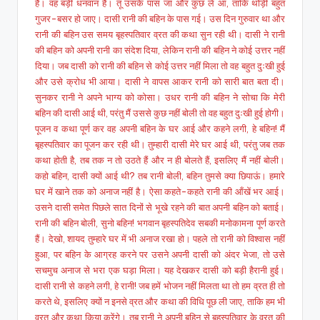
है। वह बड़ी धनवान है। तू उसके पास जा और कुछ ले आ, ताकि थोड़ी बहुत
गुजर-बसर हो जाए। दासी रानी की बहिन के पास गई। उस दिन गुरुवार था और
रानी की बहिन उस समय बृहस्पतिवार व्रत की कथा सुन रही थी। दासी ने रानी
की बहिन को अपनी रानी का संदेश दिया, लेकिन रानी की बहिन ने कोई उत्तर नहीं
दिया। जब दासी को रानी की बहिन से कोई उत्तर नहीं मिला तो वह बहुत दुःखी हुई
और उसे क्रोध भी आया। दासी ने वापस आकर रानी को सारी बात बता दी।
सुनकर रानी ने अपने भाग्य को कोसा। उधर रानी की बहिन ने सोचा कि मेरी
बहिन की दासी आई थी, परंतु मैं उससे कुछ नहीं बोली तो वह बहुत दुःखी हुई होगी।
पूजन व कथा पूर्ण कर वह अपनी बहिन के घर आई और कहने लगी, हे बहिन! मैं
बृहस्पतिवार का पूजन कर रही थी। तुम्हारी दासी मेरे घर आई थी, परंतु जब तक
कथा होती है, तब तक न तो उठते हैं और न ही बोलते हैं, इसलिए मैं नहीं बोली।
कहो बहिन, दासी क्यों आई थी? तब रानी बोली, बहिन तुमसे क्या छिपाऊं। हमारे
घर में खाने तक को अनाज नहीं है। ऐसा कहते-कहते रानी की आँखें भर आई।
उसने दासी समेत पिछले सात दिनों से भूखे रहने की बात अपनी बहिन को बताई।
रानी की बहिन बोली, सुनो बहिन! भगवान बृहस्पतिदेव सबकी मनोकामना पूर्ण करते
हैं। देखो, शायद तुम्हारे घर में भी अनाज रखा हो। पहले तो रानी को विश्वास नहीं
हुआ, पर बहिन के आग्रह करने पर उसने अपनी दासी को अंदर भेजा, तो उसे
सचमुच अनाज से भरा एक घड़ा मिला। यह देखकर दासी को बड़ी हैरानी हुई।
दासी रानी से कहने लगी, हे रानी! जब हमें भोजन नहीं मिलता था तो हम व्रत ही तो
करते थे, इसलिए क्यों न इनसे व्रत और कथा की विधि पूछ ली जाए, ताकि हम भी
व्रत और कथा किया करेंगे। तब रानी ने अपनी बहिन से बृहस्पतिवार के व्रत की