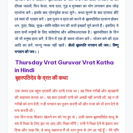
दीपक जलावें, फिर केला, चना दाल, गुड़ व मुनक्का का भोग लगाकर हाथ जोड़
प्रार्थना करें। इसके बाद प्रेमपूर्वक कथा सुने। कथा सुनने के बाद प्रसाद बाँटे
एवं स्वयं भी ग्रहण करें। इस पूजन व व्रत को करने से बृहस्पतिदेव प्रसन्न होकर
धन, पुत्र, विद्या, सुख-शांति सहित मन की सभी इच्छाएँ पूर्ण करते हैं। इसलिए ये
व्रत सभी मनुष्यों के लिए सर्वश्रेष्ठ और अतिफलदायक है। बृहस्पतिवार के दिन
जो भी मनुष्य व्रत करें, वें दिन में एक ही समय भोजन करें। भोजन चने की दाल
आदि का करें, परन्तु नमक नहीं खावें।
बोलो बृहस्पति भगवान की जय। विष्णु
भगवान की जय।।
Thursday Vrat Guruvar Vrat Katha
in Hindi
बृहस्पतिदेव के व्रत की कथा
एक समय एक बहुत प्रतापी और दानी राजा था। वह नित्य गरीबों और ब्राह्मणों
की सहायता करता था। यह बात उसकी रानी को अच्छी नहीं लगती थी, वह न तो
गरीबों को दान देती, न ही भगवान का पूजन करती थी और राजा को भी दान देने से
मना करती थी।
एक दिन राजा शिकार खेलने वन को गए हुए थे। उसी समय बृहस्पतिदेव साधु के
रूप में भिक्षा के लिए द्वार पर आए और भिक्षा माँगी। रानी ने भिक्षा देने से इंकार कर
दिया और कहा कि, हे साधु महाराज मैं तो दान पुण्य से तंग आ गई हूँ। मेरे पति