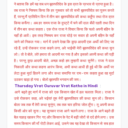
ने बताया कि हमें यह सब धन बृहस्पतिदेव के इस व्रत के प्रभाव से प्राप्त हुआ है।
तब राजा ने निश्चय किया कि हर गुरूवार को तो सभी बृहस्पतिदेव का पूजन करते
हैं, परन्तु मैं प्रतिदिन दिन में तीन बार बृहस्पतिदेव की कथा कहूँगा तथा रोज व्रत
किया करूँगा। अब हर समय राजा के दुपट्टे में चने की दाल बँधी रहती तथा दिन
में तीन बार कथा कहता। एक रोज राजा ने विचार किया कि चलो अपनी बहिन के
यहाँ हो आवें। इस तरह निश्चय कर राजा घोड़े पर सवार हो अपनी बहिन के यहाँ
जाने को निकल गया। मार्ग में उसने देखा कि कुछ आदमी एक अर्थी को लिए जा
रहे हैं, उन्हें रोककर राजा कहने लगा, अरे भाईयों! मेरी बृहस्पतिदेव की कथा सुन
लो। तो वे बोले, लो! हमारा तो आदमी मर गया है और इसको अपनी कथा की पड़ी
है। परन्तु कुछ आदमी बोले, अच्छा कहो हम तुम्हारी कथा सुनेंगे। राजा ने दाल
निकाली और कथा कहना आरंभ किया, अभी कथा आधी ही हुई थी कि अर्थी पर
लेटा हुआ मुर्दा हिलने लगा और कथा समाप्ति पर राम-राम कहता हुआ वह मुर्दा
उठकर खड़ा हो गया। बोलो बृहस्पति भगवान की जय।
Thursday Vrat Guruvar Vrat Katha in Hindi
:
आगे बढ़ते हुए मार्ग में राजा को एक किसान खेत में हल चलाता मिला। राजा ने
उसे रोककर कहा, अरे भईया! तुम मेरी बृहस्पतिवार की कथा सुन लो। किसान
बोला जब तक मैं तेरी कथा सुनूंगा, तब तक चार हरिया जोत लूँगा। तू अपनी कथा
किसी ओर को सुना। यह सुनकर राजा आगे चलने लगा। राजा के आगे बढ़ते ही
बैल पछाड़ खाकर गिर गए और किसान के पेट में बड़ी जोरों से दर्द होने लगा। उस
समय किसान की माँ रोटी लेकर आई, उसने जब यह देखा तो किसान से सब हाल