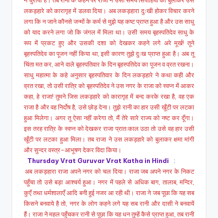
ने चुराया है। तब रानी के कहने पर राजा ने उसी समय सिपाहियों को बुलाकर उस
लकड़हारे को कारागृह में डलवा दिया। अब लकड़हारा दुःखी होकर विचार करने
लगा कि न जाने कौनसे जन्मों के कर्म से मुझे यह कष्ट प्राप्त हुआ है और उस साधु
को याद करने लगा जो कि जंगल में मिला था। उसी समय बृहस्पतिदेव साधु के
रूप में प्रकट हुए और उसकी दशा को देखकर कहने लगे अरे मूर्ख! तूने
बृहस्पतिदेव का पूजन नहीं किया था, इसी कारण तुझे दुःख प्राप्त हुआ है। अब तू
चिंता मत कर, आने वाले बृहस्पतिवार के दिन बृहस्पतिदेव का पूजन व व्रत रखना।
साधु महात्मा के कहे अनुसार बृहस्पतिवार के दिन लकड़हारे ने कथा कही और
व्रत रखा, तो उसी रात्रि को बृहस्पतिदेव ने उस नगर के राजा को स्वप्न में आकर
कहा, हे राजा! तुमने जिस लकड़हारे को कारागृह में बन्द करके रखा है, वह एक
राजा है और वह निर्दोष है, उसे छोड़ देना। तुझे रानी का हार उसी खूँटी पर लटका
हुआ मिलेगा। अगर तू ऐसा नहीं करेगा तो, मैं तेरे सारे राज्य को नष्ट कर दूँगा।
इस तरह रात्रि के स्वप्न को देखकर राजा प्रातःकाल उठा तो उसे वह हार उसी
खूँटी पर लटका हुआ मिला। तब राजा ने उस लकड़हारे को बुलाकर क्षमा मांगी
और सुन्दर वस्त्र-आभूषण देकर विदा किया।
Thursday Vrat Guruvar Vrat Katha in Hindi
:
अब लकड़हारा राजा अपने नगर को चल दिया। राजा जब अपने नगर के निकट
पहुँचा तो उसे बड़ा आश्चर्य हुआ। नगर में पहले से अधिक बाग, तालाब, मन्दिर,
कुएँ तथा धर्मशालाएँ आदि बनी हुई नजर आ रही थी। राजा ने जब पूछा कि यह सब
किसने बनवाये है तो, नगर के लोग कहने लगे यह सब रानी और दासी ने बनवायें
हैं। राजा ने महल पहुँचकर रानी से पूछा कि यह धन तुम्हें कैसे प्राप्त हुआ, तब रानी