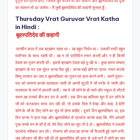
दुगुना धन प्राप्त होगा, जिससे तुम भोजन भी कर सकोेगे और बृहस्पतिदेव की पूजा
का सामान भी आ जायेगा। मैं तुम्हें बृहस्पतिदेव की कहानी सुनाता हूँ।
Thursday Vrat Guruvar Vrat Katha
in Hindi
:
बृहस्पतिदेव की कहानी
प्राचीन काल में एक ब्राह्मण रहता था। वह बहुत निर्धन था। उसकी स्त्री बहुत
मलीनता के साथ रहती थी। वह न तो प्रतिदिन स्नान करती और न ही किसी
देवता का पूजन करती थी। इससे ब्राह्मण देवता बड़े दुःखी थे। कुछ समय पश्चात्
ब्राह्मण के घर एक सुंदर कन्या पैदा हुई। कन्या बड़ी होने पर प्रातः स्नान करके
विष्णु भगवान का जाप व बृहस्पतिवार का पूजन एवं व्रत करने लगी। अपने पूजन-
पाठ को समाप्त करके पाठशाला जाती तो अपनी मुट्ठी में जौ भरके ले जाती और
पाठशाला के मार्ग में डालती जाती। तब ये जौ सोने के हो जाते और स्कूल से लौटते
समय वह उनको बीन कर घर ले आती। एक दिन वह बालिका सूप में उन सोने के
जौ को फटककर साफ कर रही थी, तो उसके पिता ने देखा और कहा, हे बेटी!
सोने के जौ के लिए सोने का सूप भी होना चाहिए। दूसरे दिन बृहस्पतिवार था, इस
दिन कन्या ने व्रत रखा और बृहस्पतिदेव से प्रार्थना करके कहा कि, मैंने आपकी
पूजा सच्चे मन से की है तो, मेरे लिए सोने का सूप भी दे दो। बृहस्पतिदेव ने उसकी
प्रार्थना स्वीकार कर ली। रोजाना की तरह वह कन्या जौ फैलाती हुई जाने लगी,
जब लौटकर जौ बीन रही थी तो बृहस्पतिदेव की कृपा से उसे मार्ग में सोने का सूप